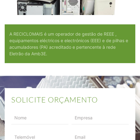
A RECICLOMAIS é um operador de gestão de REEE ,
equipamentos eléctricos e electrónicos (EEE) e de pilhas e
acumuladores (PA) acreditado e pertencente à rede
Eletrão da Amb3E.
SOLICITE ORÇAMENTO